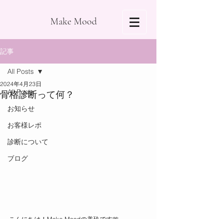
Make Mood
記事
All Posts
2024年4月23日
All Posts
骨格診断って何？
お知らせ
お客様レポ
診断について
ブログ
こんにちは！Make Moodの美玖です🫶