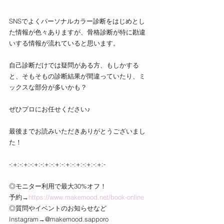
SNSでよくパーソナルカラー診断をはじめとし
た情報が色々ありますが、骨格診断が特に勘違
いする情報が流れていると思います。
自己診断だけでは疑問がある方、もしかする
と、そもそもの診断結果が間違っていたり、ミ
ックスな部分が多いかも？
ぜひプロにお任せください♪
最後までお読みいただきありがとうございまし
た！
-:+:-:+:-:+:-:+:-:+:-:+:-:+:-:+:-:+:-
◎モニター利用で最大30%オフ！
予約→
https://www.makemood.net/book-online
◎質問やイベントのお知らせなど
Instagram→@makemood.sapporo