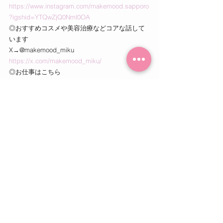
https://www.instagram.com/makemood.sapporo
?igshid=YTQwZjQ0Nml0OA
◎おすすめコスメや美容治療などコアな話して
います
X→@makemood_miku
https://x.com/makemood_miku/
◎お仕事はこちら
makemood.sapporo@gmail.com
予約前に聞きたいことなどはInstagramのDMか
らお気軽にご連絡ください！
-:+:-:+:-:+:-:+:-:+:-:+:-:+:-:+:-:+:-
パーソナルカラー診断/パーソナルカラー/骨格診
断/顔タイプ診断/メイクレッスン/札幌/おすすめ
骨格診断 札幌
診断について
すべて表示
最新記事