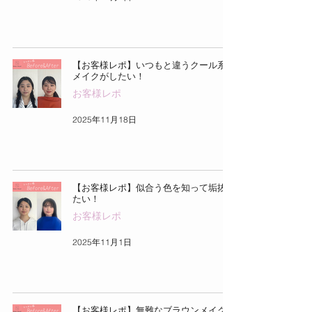
【お客様レポ】いつもと違うクール系な
メイクがしたい！
お客様レポ
2025年11月18日
【お客様レポ】似合う色を知って垢抜け
たい！
お客様レポ
2025年11月1日
【お客様レポ】無難なブラウンメイクに