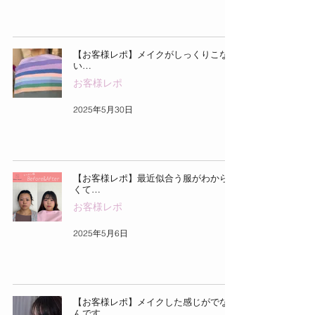
【お客様レポ】メイクがしっくりこな
い…
お客様レポ
2025年5月30日
【お客様レポ】最近似合う服がわからな
くて…
お客様レポ
2025年5月6日
【お客様レポ】メイクした感じがでない
んです…