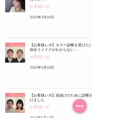
お客様レポ
2025年3月30日
【お客様レポ】カラー診断を受けたけど
似合うメイクがわからない…
お客様レポ
2025年3月28日
【お客様レポ】垢抜けのために診断を受
けました
お客様レポ
2024年5月17日