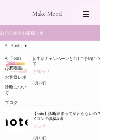
Make Mood
お知らせ＆お客様レポ
All Posts
All Posts
新生活キャンペーンと4月ご予約につい
て
お知らせ
お知らせ
お客様レポ
3月22日
診断につい
て
ブログ
【note】診断結果って変わらないの？イ
メコンの真偽5選
ブログ
2月10日