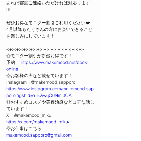
あれば都度ご連絡いただければ対応します
🙆‍♀️
ぜひお得なモニター割引ご利用ください❤️
4月以降もたくさんの方にお会いできること
を楽しみにしています！！
-:+:-:+:-:+:-:+:-:+:-:+:-:+:-:+:-:+:-:+:-:+:-
◎モニター割引が断然お得です！
予約→
https://www.makemood.net/book-
online
◎お客様の声など載せています！
Instagram→@makemood.sapporo
https://www.instagram.com/makemood.sap
poro?igshid=YTQwZjQ0Nml0OA
◎おすすめコスメや美容治療などコアな話し
ています！
X→@makemood_miku
https://x.com/makemood_miku/
◎お仕事はこちら
makemood.sapporo@gmail.com