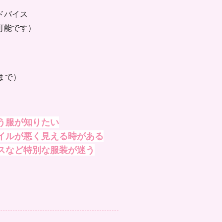
ドバイス
可能
です）
9まで）
う服が知りたい
イルが悪く見える時がある
スなど特別な服装が迷う