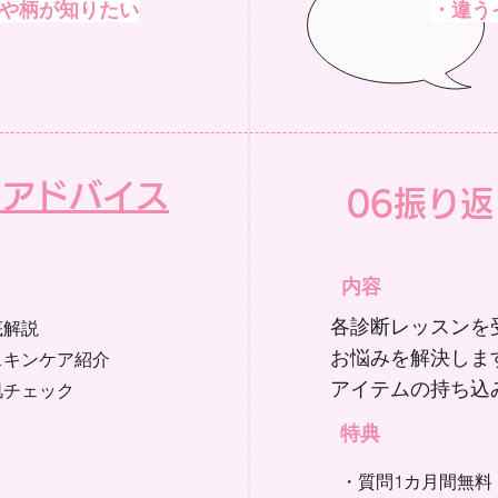
や柄が知りたい​
・違う
アアドバイス
06振り
内容
各診断レッスンを
底解説
お悩みを解決しま
スキンケア紹介
​アイテムの持ち込
肌チェック
​特典
・質問1カ月間無料