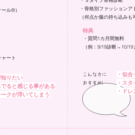
​・３タイプ骨格診断
・骨格別ファッションア
ケール®）
​（何点か服の持ち込みも
​特典
・質問1カ月間無料
（例：9/19診断→10/1
チャート
・似合
こんな方に
が知りたい
・スタ
おすすめ!​
んでると感じる事がある
・ドレ
ークが浮いてしまう​