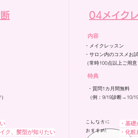
診断
04
メイク
内容
​・メイクレッスン
、
・サロン内のコスメお
​（常時100点以上ご用
​特典
・質問1カ月間無料
で）
（例：9/19診断→10/
こんな方に
い
・基礎
おすすめ!​
イク、髪型が知りたい
・化粧