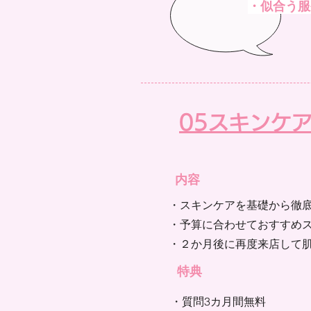
・似合う服
​05スキンケ
内容
​・スキンケアを基礎から徹
・予算に合わせておすすめ
​・２か月後に再度来店して
​特典
・質問3カ月間無料