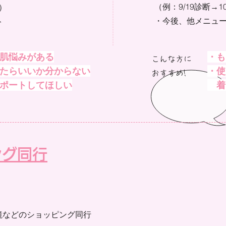
（例：9/19診断→1
で）
​・今後、他メニュー
ト
肌悩みがある
・も
こんな方に
たらいいか分からない
・使
おすすめ!​
ポートしてほしい​
着
ング同行
鏡などのショッピング同行