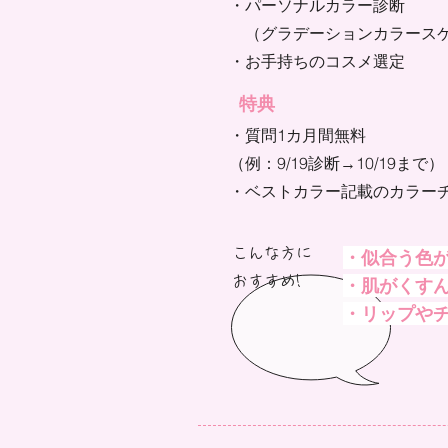
​・パーソナルカラー診断
（
グラデーションカラース
・お手持ちのコスメ選定
​特典
・質問1カ月間無料
（例：9/19診断→10/19まで）
​・ベストカラー記載のカラー
こんな方に
・似合う色
おすすめ!​
・肌がくす
・リップやチ