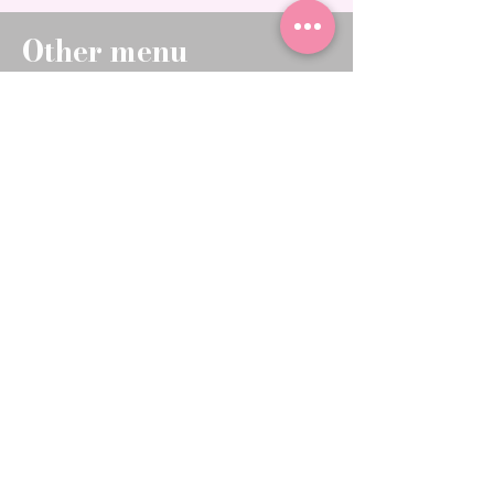
Other menu
​スキンケアアドバイス​
肌悩みに対して​、何を使ったらいいかわか
らない方への長期的な​アドバイスコース
ショッピング同行
​服・バッグ・コスメなど