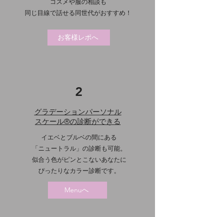
​コスメ
や
服の相談も
​同じ目線で話せる同世代がおすすめ！
お客様レポへ
2
​グラデーションパーソナル
スケール®の診断ができる
イエベとブルベの間に
ある
「ニュートラル」の診断も可能
。
似合う色がピンとこないあなたに
​ぴったりなカラー診断です。
Menuへ