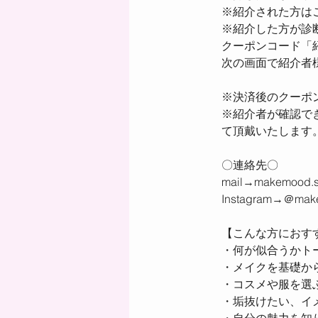
※紹介された方は
※紹介した方が診
クーポンコード「
次の画面で紹介者
※決済後のクーポ
※紹介者が確認で
て頂戴いたします
〇連絡先〇
mail→makemood.s
Instagram→＠mak
【こんな方におす
・何が似合うかト
・メイクを基礎か
・コスメや服を選
・垢抜けたい、イ