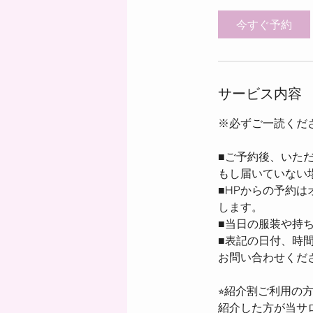
間
今すぐ予約
サービス内容
※必ずご一読くだ
■ご予約後、いた
もし届いていない場
■HPからの予約は
します。
■当日の服装や持
■表記の日付、時間
お問い合わせくだ
⭐︎紹介割ご利用の方
紹介した方が当サ