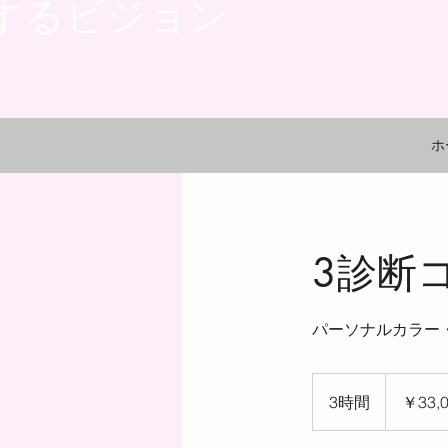
するビジョン
ホ
3診断
パーソナルカラー
33,000
円
3時間
3
￥33,
時