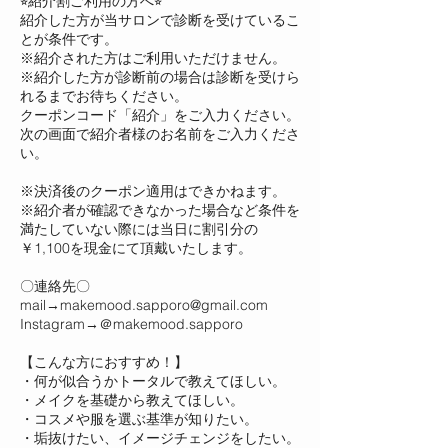
⭐︎紹介割ご利用の方へ⭐︎
紹介した方が当サロンで診断を受けているこ
とが条件です。
※紹介された方はご利用いただけません。
※紹介した方が診断前の場合は診断を受けら
れるまでお待ちください。
クーポンコード「紹介」をご入力ください。
次の画面で紹介者様のお名前をご入力くださ
い。
※決済後のクーポン適用はできかねます。
※紹介者が確認できなかった場合など条件を
満たしていない際には当日に割引分の
￥1,100を現金にて頂戴いたします。
〇連絡先〇
mail→makemood.sapporo@gmail.com
Instagram→＠makemood.sapporo
【こんな方におすすめ！】
・何が似合うかトータルで教えてほしい。
・メイクを基礎から教えてほしい。
・コスメや服を選ぶ基準が知りたい。
・垢抜けたい、イメージチェンジをしたい。