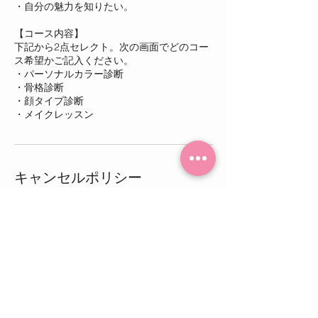
・自分の魅力を知りたい。
【コース内容】
下記から2点セレクト。次の画面でどのコー
ス希望かご記入ください。
・パーソナルカラー診断
・骨格診断
・顔タイプ診断
キャンセルポリシー
ご予約3日前からのお客様都合によるキャン
セルはキャンセル料金100％を頂戴いたしま
す。ご予約変更は可能ですが、多くのお客様
にご利用いただけるよう出来る限り変更、キ
ャンセルのないよう日程の調整をお願いいた
します。
【当日のお願い】
当日は遅刻されないようお願いいたします。