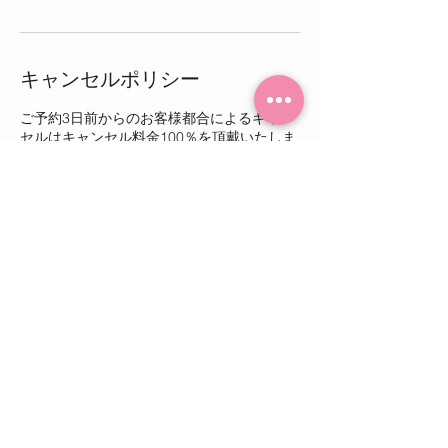
キャンセルポリシー
ご予約3日前からのお客様都合によるキャン
セルはキャンセル料金100％を頂戴いたしま
す。ご予約変更は可能ですが、多くのお客様
にご利用いただけるよう出来る限り変更、キ
ャンセルのないよう日程の調整をお願いいた
します。
【当日のお願い】
当日は遅刻されないようお願いいたします。
万が一遅刻された場合もお時間の延長はでき
かねますのでご注意ください。
​また、その際も一度ご連絡いただくようお願
いいたします。
連絡先