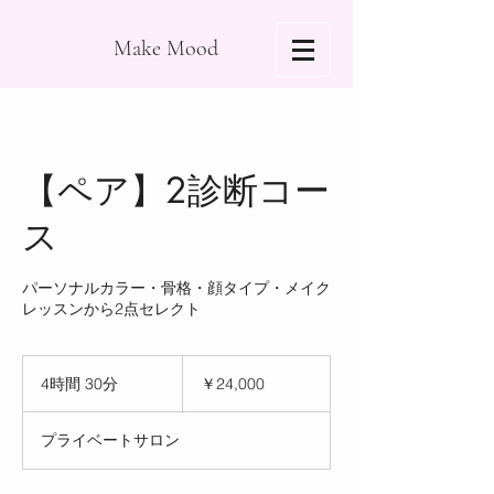
Make Mood
【ペア】2診断コー
ス
パーソナルカラー・骨格・顔タイプ・メイク
レッスンから2点セレクト
24,000
円
4時間 30分
4
￥24,000
時
間
プライベートサロン
3
0
分