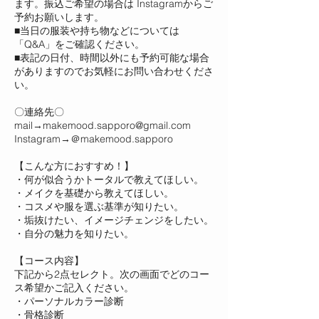
ます。振込ご希望の場合は Instagramからご
予約お願いします。
■当日の服装や持ち物などについては
「Q&A」をご確認ください。
■表記の日付、時間以外にも予約可能な場合
がありますのでお気軽にお問い合わせくださ
い。
〇連絡先〇
mail→makemood.sapporo@gmail.com
Instagram→＠makemood.sapporo
【こんな方におすすめ！】
・何が似合うかトータルで教えてほしい。
・メイクを基礎から教えてほしい。
・コスメや服を選ぶ基準が知りたい。
・垢抜けたい、イメージチェンジをしたい。
・自分の魅力を知りたい。
【コース内容】
下記から2点セレクト。次の画面でどのコー
ス希望かご記入ください。
・パーソナルカラー診断
・骨格診断