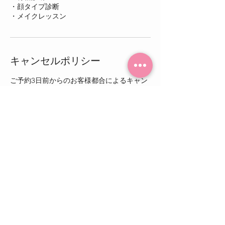
・顔タイプ診断
キャンセルポリシー
ご予約3日前からのお客様都合によるキャン
セルはキャンセル料金100％を頂戴いたしま
す。ご予約変更は可能ですが、多くのお客様
にご利用いただけるよう出来る限り変更、キ
ャンセルのないよう日程の調整をお願いいた
します。
【当日のお願い】
当日は遅刻されないようお願いいたします。
万が一遅刻された場合もお時間の延長はでき
かねますのでご注意ください。
​また、その際も一度ご連絡いただくようお願
いいたします。